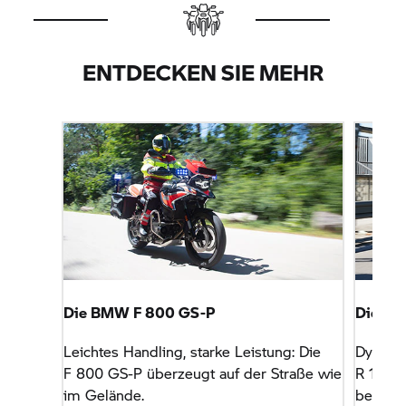
ENTDECKEN SIE MEHR
Die BMW
F 800 GS-P
Die
BM
Leichtes Handling, starke Leistung: Die
Dynamis
F 800 GS-P
überzeugt auf der Straße wie
R 1250
im Gelände.
bei jede