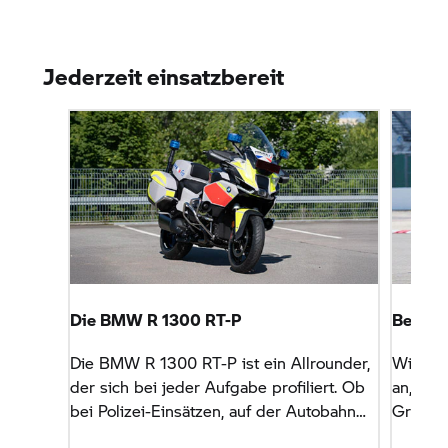
Jederzeit einsatzbereit
Die BMW
R 1300 RT-P
Bestens
Die BMW
R 1300 RT-P
ist ein Allrounder,
Wir bie
der sich bei jeder Aufgabe profiliert. Ob
an, in 
bei Polizei-Einsätzen, auf der Autobahn
Grenze
oder beim Eskortendienst in der City.
der
BM