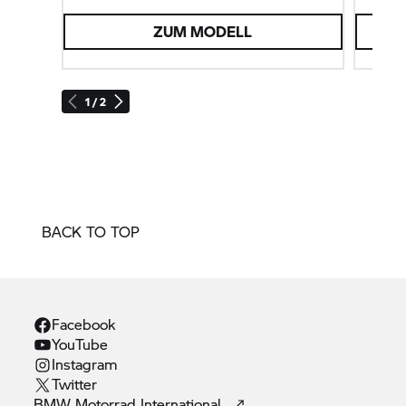
kennenl
ZUM MODELL
1 / 2
BACK TO TOP
Facebook
YouTube
Instagram
Twitter
BMW Motorrad
International