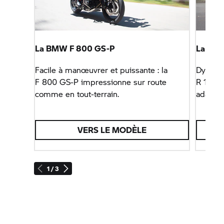
La BMW
F 800 GS-P
La B
Facile à manœuvrer et puissante : la
Dynamiq
F 800 GS-P
impressionne sur route
R 1300
comme en tout-terrain.
adaptée
VERS LE MODÈLE
1 / 3